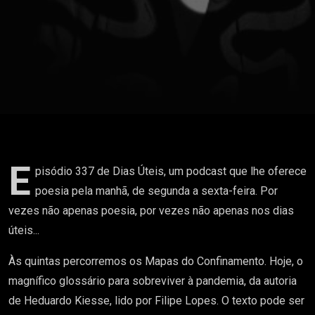
-
Glossário”,
de
Heduardo
Kiesse,
lido por
E
pisódio 337 de Dias Úteis, um podcast que lhe oferece
poesia pela manhã, de segunda a sexta-feira. Por
Filipe
vezes não apenas poesia, por vezes não apenas nos dias
úteis...
Lopes
Às quintas percorremos os Mapas do Confinamento. Hoje, o
magnífico glossário para sobreviver à pandemia, da autoria
de Heduardo Kiesse, lido por Filipe Lopes. O texto pode ser