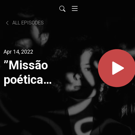
ALL EPISODES
Apr 14, 2022
”Missão
poética
em tempo
de
pandemia